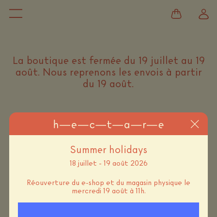
La boutique est fermée du 19 juillet au 19
août. Nous reprenons les envois à partir
du 19 août.
catégories
couleurs
matières
prix (
0–2755
)
Summer holidays
18 juillet - 19 août 2026
Réouverture du e-shop et du magasin physique le
mercredi 19 août à 11h.