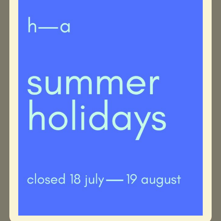
nous retrouver
mer à sam 11-18h
86 rue faider 1050 bruxelles
atelier@hectare-galerie.be
02 640 72 53
Inscrivez-vous à la newsletter pour être informé·e de
notre actualité.
envoyer