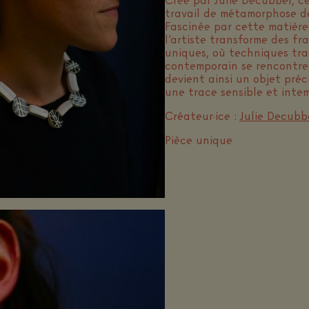
Créé par Julie Decubber, ce
travail de métamorphose de
Fascinée par cette matière
l’artiste transforme des f
uniques, où techniques tra
contemporain se rencontre
devient ainsi un objet pré
une trace sensible et intem
Créateur·ice :
Julie Decubb
Pièce unique