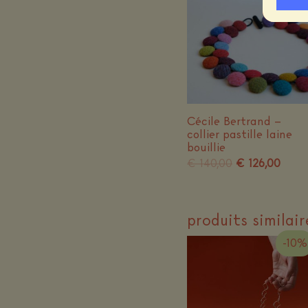
Cécile Bertrand –
collier pastille laine
bouillie
Le
Le
€
140,00
€
126,00
prix
prix
initial
actu
était :
est :
€ 140,00.
€ 126
produits similair
-10%