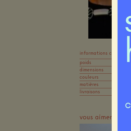
informations compléme
poids
50 
dimensions
42
couleurs
bla
matières
cé
livraisons
sta
vous aimerez pe
-10%