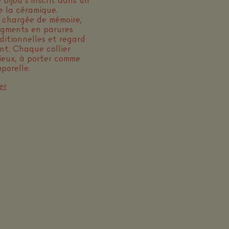
 bijou s’inscrit dans un
 la céramique.
 chargée de mémoire,
ragments en parures
ditionnelles et regard
nt. Chaque collier
cieux, à porter comme
porelle.
er