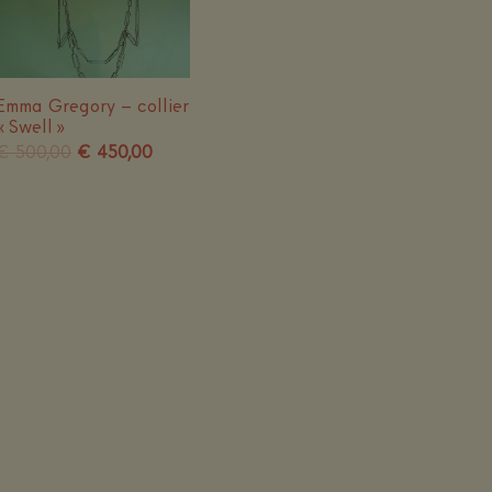
Emma Gregory – collier
« Swell »
Le
Le
€
500,00
€
450,00
prix
prix
initial
actuel
était :
est :
€ 500,00.
€ 450,00.