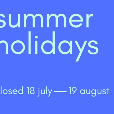
ntaires
g
 cm
nc, noir, violet
ramique
ndard – 5 à 7 jours
ut-être aussi…