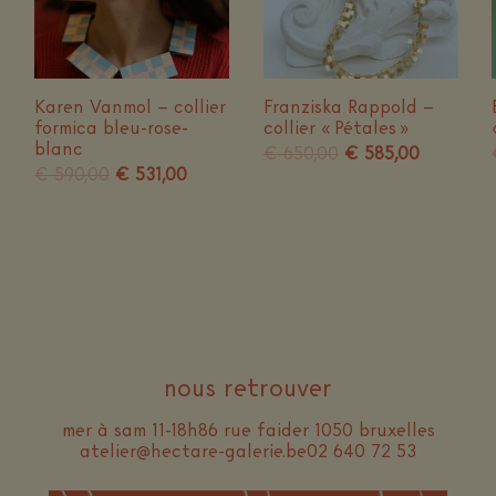
Karen Vanmol – collier
Franziska Rappold –
formica bleu-rose-
collier « Pétales »
blanc
Le
Le
€
650,00
€
585,00
Le
Le
prix
prix
€
590,00
€
531,00
el
prix
prix
initial
actuel
initial
actuel
était :
est :
,00.
était :
est :
€ 650,00.
€ 585,00.
€ 590,00.
€ 531,00.
nous retrouver
mer à sam 11-18h
86 rue faider 1050 bruxelles
atelier@hectare-galerie.be
02 640 72 53