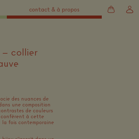
contact & à propos
– collier
mauve
socie des nuances de
c dans une composition
 contrastes de couleurs
.
e confèrent à cette
à la fois contemporaine