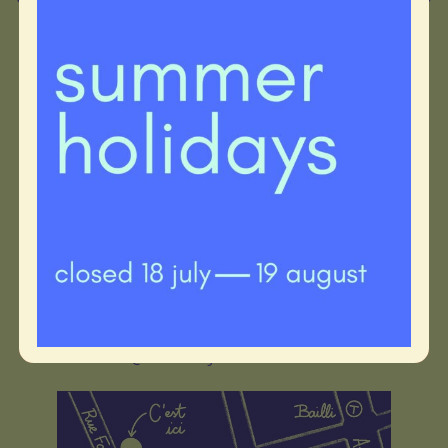
nous retrouver
mer à sam 11-18h
86 rue faider 1050 bruxelles
atelier@hectare-galerie.be
02 640 72 53