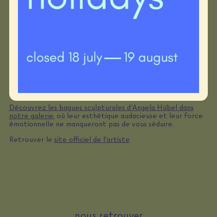
Formée dans les années 80 et 90, Angela Hübel s’est
imposée parmi les grands noms de la bijouterie
contemporaine. Ses œuvres, maintes fois primées, sont
exposées dans des musées en Allemagne et largement
publiées dans des revues spécialisées. Elle présente chaque
année ses nouvelles créations lors du salon Inhorgenta à
Munich, un rendez-vous incontournable pour découvrir
l’évolution de son travail.
Découvrez les bagues sculpturales d’Angela Hübel dans
notre galerie
, où leur esthétique audacieuse et leur force
émotionnelle ne manqueront pas de vous séduire.
Retrouver le
site officiel de l’artiste
nous retrouver